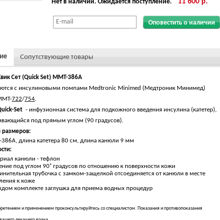
11 600 р.
Нет в наличии. Ожидается поступление.
Оповестить о наличии
ие
Сопутствующие товары
Квик Сет (Quick Set) ММТ-386А
ются с инсулиновыми помпами Medtronic Minimed (Медтроник Минимед)
ММТ-
722
/
754
.
uick-Set
- инфузионная система для подкожного введения инсулина (катетер),
ивающийся под прямым углом (90 градусов).
 размеров:
386А, длина катетера 80 см, длина канюли 9 мм
сти:
риал канюли - тефлон
ение под углом 90˚ градусов по отношению к поверхности кожи
инительная трубочка с замком-защелкой отсоединяется от канюли в месте
ления к коже
ждом комплекте заглушка для приема водных процедур
ретением и применением проконсультируйтесь со специалистом. Показания и противопоказания
 вашего лечащего врача.