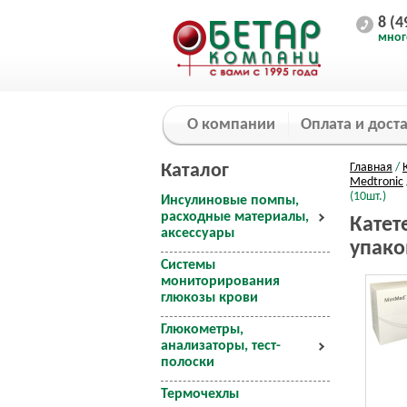
8 (4
мног
О компании
Оплата и дост
Каталог
Главная
/
Medtronic
(10шт.)
Инсулиновые помпы,
расходные материалы,
Катет
аксессуары
упако
Системы
мониторирования
глюкозы крови
Глюкометры,
анализаторы, тест-
полоски
Термочехлы