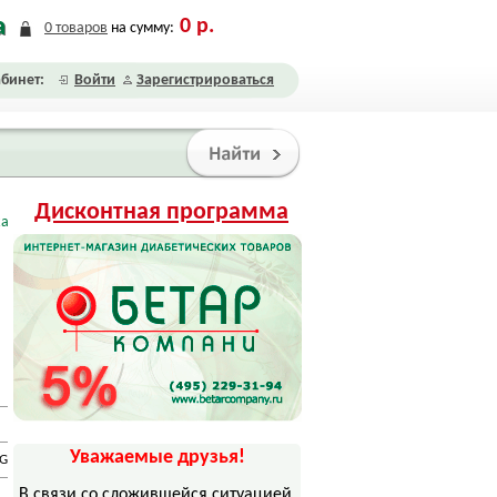
а
0
р.
0
товаров
на сумму:
бинет:
Войти
Зарегистрироваться
Дисконтная программа
ка
Уважаемые друзья!
0G
В связи со сложившейся ситуацией