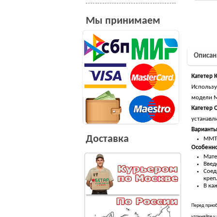
Мы принимаем
Описан
Катетер 
Использу
модели 
Катетер
Q
устанавл
Варианты
Доставка
ММТ-
Особенно
Мате
Введ
Соед
креп
В ка
Перед приоб
уточняйте у