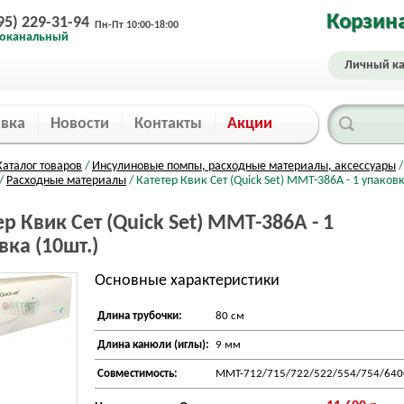
Корзин
95) 229-31-94
Пн-Пт 10:00-18:00
оканальный
Личный ка
авка
Новости
Контакты
Акции
Каталог товаров
/
Инсулиновые помпы, расходные материалы, аксессуары
/
/
Расходные материалы
/ Катетер Квик Сет (Quick Set) ММТ-386А - 1 упаков
ер Квик Сет (Quick Set) ММТ-386А - 1
вка (10шт.)
Основные характеристики
Длина трубочки:
80 см
Длина канюли (иглы):
9 мм
Совместимость:
ММТ-712/715/722/522/554/754/64