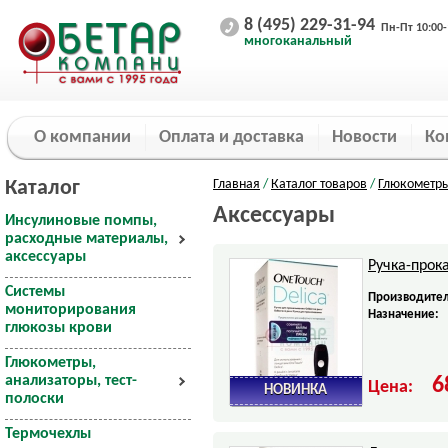
8 (495) 229-31-94
Пн-Пт 10:00-
многоканальный
О компании
Оплата и доставка
Новости
Ко
Каталог
Главная
/
Каталог товаров
/
Глюкометры
Аксессуары
Инсулиновые помпы,
расходные материалы,
аксессуары
Ручка-прок
Системы
Производител
мониторирования
Назначение:
глюкозы крови
Глюкометры,
анализаторы, тест-
6
Цена:
НОВИНКА
полоски
Термочехлы