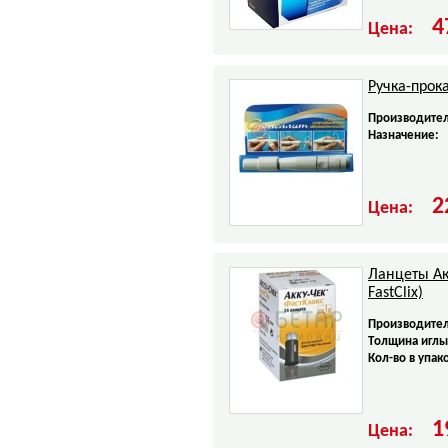
4
Цена:
Ручка-прок
Производител
Назначение:
2
Цена:
Ланцеты Ак
FastClix)
Производител
Tолщина иглы
Кол-во в упак
1
Цена: