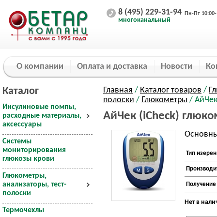
8 (495) 229-31-94
Пн-Пт 10:00-
многоканальный
О компании
Оплата и доставка
Новости
Ко
Каталог
Главная
/
Каталог товаров
/
Гл
полоски
/
Глюкометры
/ АйЧек
Инсулиновые помпы,
АйЧек (iCheck) глюко
расходные материалы,
аксессуары
Основны
Системы
мониторирования
Тип изерен
глюкозы крови
Производи
Глюкометры,
анализаторы, тест-
Получение 
полоски
Нет в нал
Термочехлы