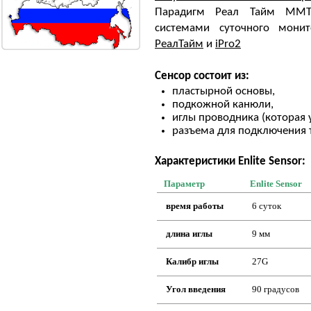
Парадигм Реал Тайм ММТ-
системами суточного мони
РеалТайм
и
iPro2
Сенсор состоит из:
пластырной основы,
подкожной канюли,
иглы проводника (которая 
разъема для подключения 
Характеристики Enlite Sensor:
Параметр
Enlite Sensor
время работы
6 суток
длина иглы
9 мм
Калибр иглы
27G
Угол введения
90 градусов