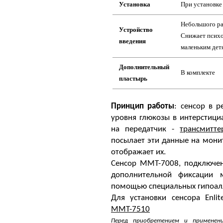
Установка
При установке 
Небольшого ра
Устройство
Снижает психо
введения
маленьким дет
Дополнительный
В комплекте
пластырь
Принцип работы
: сенсор в 
уровня глюкозы в интерстици
на передатчик -
трансмитте
посылает эти данные на мони
отображает их.
Сенсор ММТ-7008, подключен
дополнительной фиксации 
помощью специальных гипоал
Для установки сенсора Enl
MMT-7510
Перед приобретением и применени