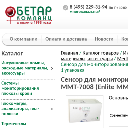
8 (495) 229-31-94
Пн-Пт 10:00-
многоканальный
О компании
Оплата и доставка
Новости
Ко
Каталог
Главная
/
Каталог товаров
/
И
материалы, аксессуары
/
Medt
Инсулиновые помпы,
Сенсор для мониторирования 
расходные материалы,
1 упаковка
аксессуары
Сенсор для монитор
Системы
ММТ-7008 (Enlite MM
мониторирования
глюкозы крови
Основны
Глюкометры,
анализаторы, тест-
полоски
Совместимо
Термочехлы