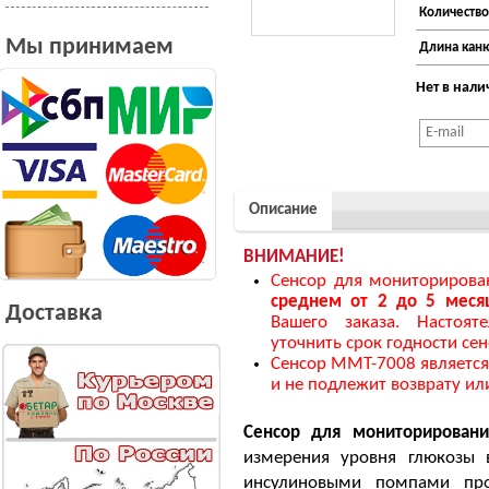
Количество
Мы принимаем
Длина каню
Нет в нал
Описание
ВНИМАНИЕ!
Сенсор для мониторирова
среднем
от 2 до 5 меся
Доставка
Вашего заказа. Настоя
уточнить срок годности се
Сенсор ММТ-7008 являетс
и не подлежит возврату ил
Сенсор для мониторировани
измерения уровня глюкозы в
инсулиновыми помпами пр